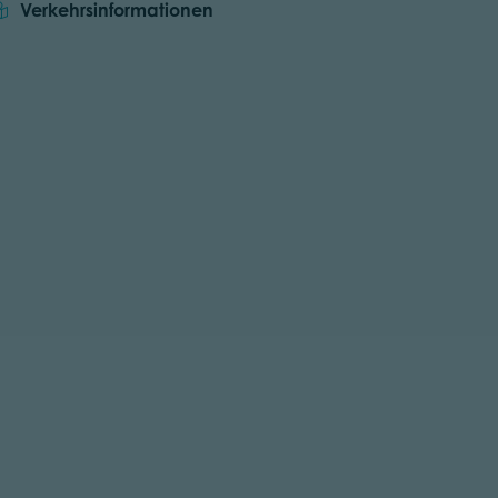
Verkehrsinformationen
tor.prefix