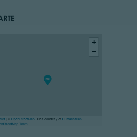
ARTE
+
−
flet
| ©
OpenStreetMap
, Tiles courtesy of
Humanitarian
enStreetMap Team