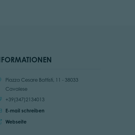
NFORMATIONEN
:
Piazza Cesare Battisti, 11 - 38033
Cavalese
Anrufen:
+39(347)2134013
E-mail schreiben
Website:
Webseite