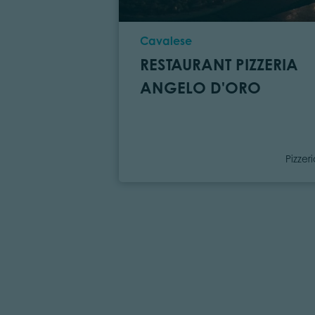
Ort
Cavalese
RESTAURANT PIZZERIA
ANGELO D'ORO
Kateg
Pizzer