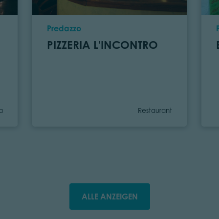
Ort
Predazzo
PIZZERIA L'INCONTRO
orie
Kategorie
ia
Restaurant
ALLE ANZEIGEN