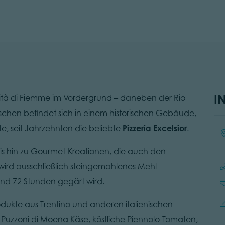
I
tà di Fiemme im Vordergrund – daneben der Rio
ischen befindet sich in einem historischen Gebäude,
e, seit Jahrzehnten die beliebte
Pizzeria Excelsior
.
Ort
bis hin zu Gourmet-Kreationen, die auch den
wird ausschließlich steingemahlenes Mehl
und 72 Stunden gegärt wird.
dukte aus Trentino und anderen italienischen
Puzzoni di Moena Käse, köstliche Piennolo-Tomaten,