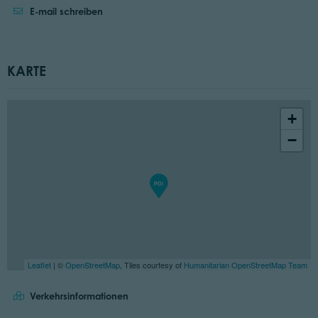
E-mail schreiben
KARTE
+
−
Leaflet
| ©
OpenStreetMap
, Tiles courtesy of
Humanitarian OpenStreetMap Team
Verkehrsinformationen