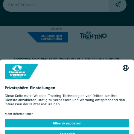
Capitale Sociale: Euro 220.000,00 | VAT: 01901280220
COOKIES
IMPRINT
PRIVACY
ORGANIZZAZIONE TRASPARENTE
BARRIEREFREIHEITSERKLÄRUNG
BY