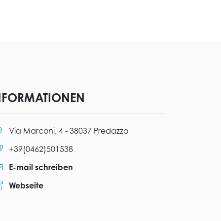
NFORMATIONEN
:
Via Marconi, 4 - 38037 Predazzo
Anrufen:
+39(0462)501538
E-mail schreiben
Website:
Webseite