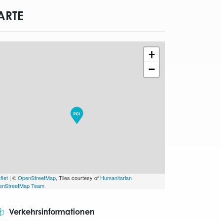
ARTE
+
−
flet
| ©
OpenStreetMap
, Tiles courtesy of
Humanitarian
enStreetMap Team
tor.prefix
Verkehrsinformationen