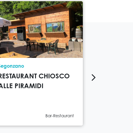
Ort
Ort
Segonzano
Bellamonte
RESTAURANT CHIOSCO
RESTAURA
ALLE PIRAMIDI
LOVELY H
Kategorie
Bar-Restaurant