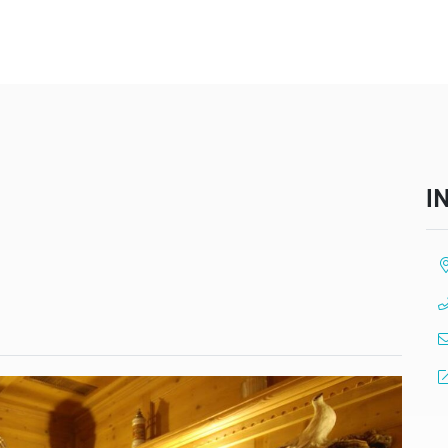
I
Ort