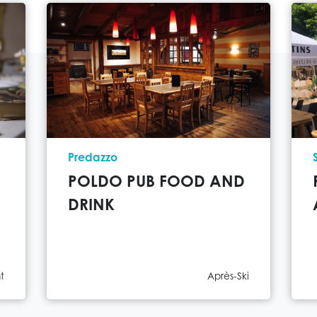
Ort
Predazzo
POLDO PUB FOOD AND
DRINK
Kategorie
t
Après-Ski