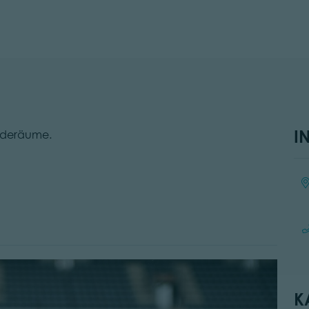
I
eideräume.
Ort
K