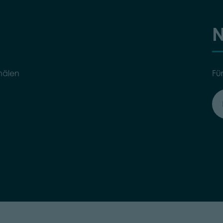
N
nälen
Fü