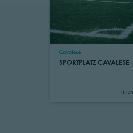
Ort
Cavalese
SPORTPLATZ CAVALESE
Kateg
Fußbal