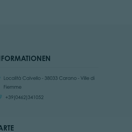
NFORMATIONEN
:
Località Calvello - 38033 Carano - Ville di
Fiemme
Anrufen:
+39(0462)341052
ARTE