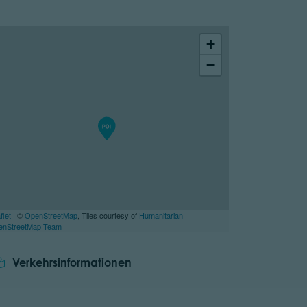
+
−
flet
| ©
OpenStreetMap
, Tiles courtesy of
Humanitarian
enStreetMap Team
Verkehrsinformationen
tor.prefix