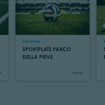
Ort
Cavalese
SPORTPLATZ PARCO
DELLA PIEVE
orie
Kategorie
l
Fußball