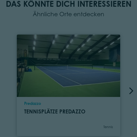
DAS KÖNNTE DICH INTERESSIEREN
Ähnliche Orte entdecken
Ort
Predazzo
TENNISPLÄTZE PREDAZZO
Kategorie
Tennis