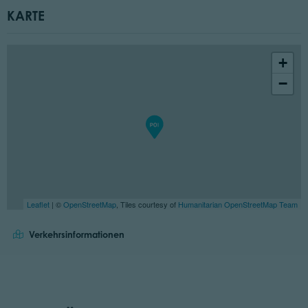
KARTE
+
−
Leaflet
| ©
OpenStreetMap
, Tiles courtesy of
Humanitarian OpenStreetMap Team
Verkehrsinformationen