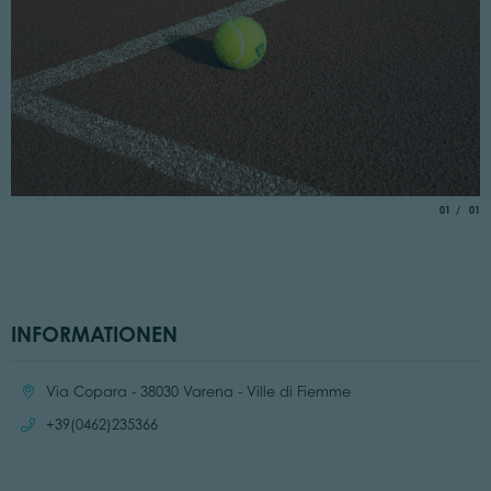
aria.slide_
von
01
01
INFORMATIONEN
Ort:
Via Copara - 38030 Varena - Ville di Fiemme
Anrufen:
+39(0462)235366