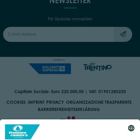
NEWSLETTER
Für Updates anmelden
Capitale Sociale: Euro 220.000,00 | VAT: 01901280220
COOKIES
IMPRINT
PRIVACY
ORGANIZZAZIONE TRASPARENTE
BARRIEREFREIHEITSERKLÄRUNG
BY