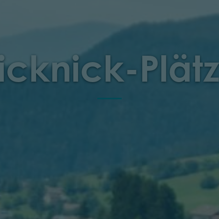
icknick-Plät