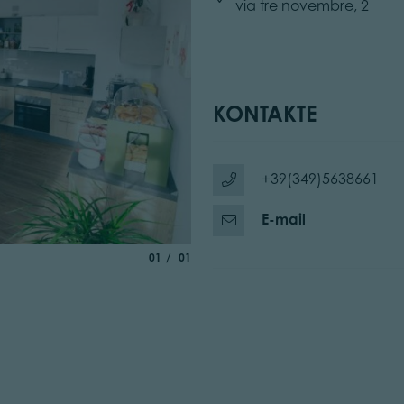
via tre novembre, 2
KONTAKTE
+39(349)5638661
E-mail
aria.slide_indicator.prefix
von
01
01