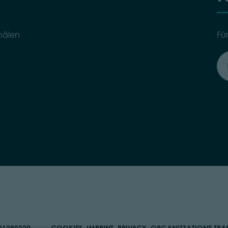
nälen
Fü
901280220
COOKIES
IMPRINT
PRIVACY
ORGANIZZAZIONE TRA