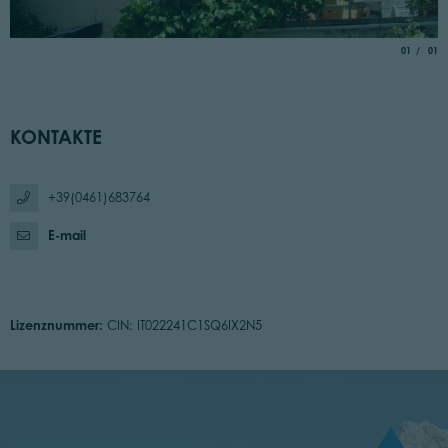
aria.slide_
von
01
01
KONTAKTE
+39(0461)683764
E-mail
Lizenznummer:
CIN: IT022241C1SQ6IX2N5