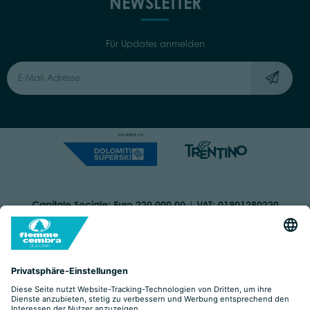
NEWSLETTER
Für Updates anmelden
Capitale Sociale: Euro 220.000,00 | VAT: 01901280220
COOKIES
IMPRINT
PRIVACY
ORGANIZZAZIONE TRASPARENTE
BARRIEREFREIHEITSERKLÄRUNG
BY