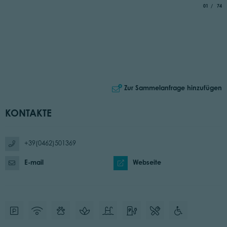
aria.slide_
von
01
74
Zur Sammelanfrage hinzufügen
KONTAKTE
+39(0462)501369
E-mail
Webseite