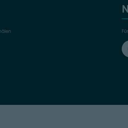
N
nälen
Fü