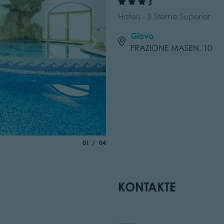
S
Hotels - 3 Sterne Superior
Giovo
FRAZIONE MASEN, 10
aria.slide_indicator.prefix
von
01
04
KONTAKTE