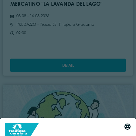
MERCATINO "LA LAVANDA DEL LAGO"
03.08 - 16.08.2026
PREDAZZO
- Piazza SS. Filippo e Giacomo
09:00
DETAIL