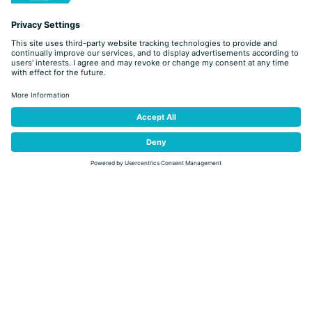
MISSIONARY MARKET
07.08 - 16.08.2026 (
EVERY TUESDAY, FRIDAY
)
VILLE DI FIEMME
- Canonica di Daiano
09:00
OTHER AVAILABLE DATES
DETAIL