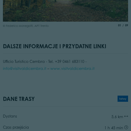
©
aria.slide
of
01
09
© Federico Monegatti, APT Trento
DALSZE INFORMACJE I PRZYDATNE LINKI
Ufficio Turistico Cembra - Tel. +39 0461 683110 -
info@visitvaldicembra.it
–
www.visitvaldicembra.it
DANE TRASY
łatwy
Dystans
5,6 km
Czas przejścia
1 h 45 min