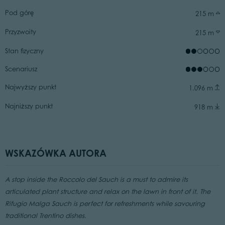
Pod górę
215 m
Przyzwoity
215 m
Stan fizyczny
Scenariusz
Najwyższy punkt
1.096 m
Najniższy punkt
918 m
WSKAZÓWKA AUTORA
A stop inside the Roccolo del Sauch is a must to admire its
articulated plant structure and relax on the lawn in front of it. The
Rifugio Malga Sauch is perfect for refreshments while savouring
traditional Trentino dishes.