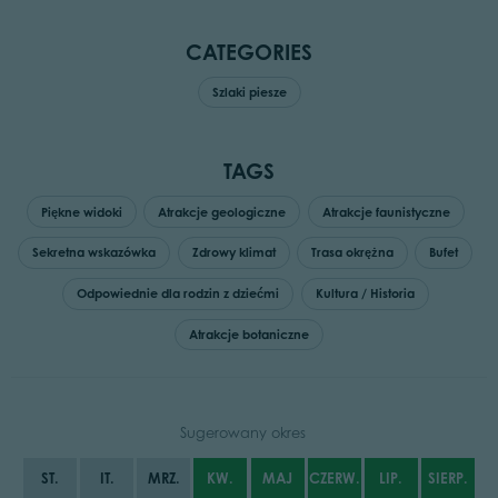
CATEGORIES
Szlaki piesze
TAGS
Piękne widoki
Atrakcje geologiczne
Atrakcje faunistyczne
Sekretna wskazówka
Zdrowy klimat
Trasa okrężna
Bufet
Odpowiednie dla rodzin z dziećmi
Kultura / Historia
Atrakcje botaniczne
Sugerowany okres
ST.
IT.
MRZ.
KW.
MAJ
CZERW.
LIP.
SIERP.