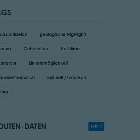
AGS
Aussichtsreich
geologische Highlights
Fauna
Geheimtipp
Heilklima
Rundtour
Einkehrmöglichkeit
familienfreundlich
kulturell / historisch
Flora
OUTEN-DATEN
Leicht