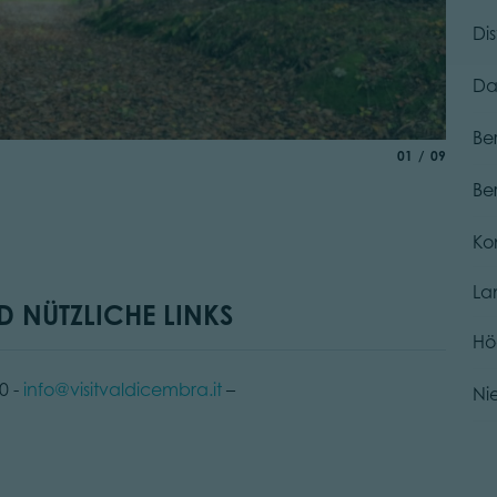
Di
Da
Be
Lago 
aria.slide_indic
von
01
09
© D. G
Be
Ko
La
 NÜTZLICHE LINKS
Hö
0 -
info@visitvaldicembra.it
–
Ni