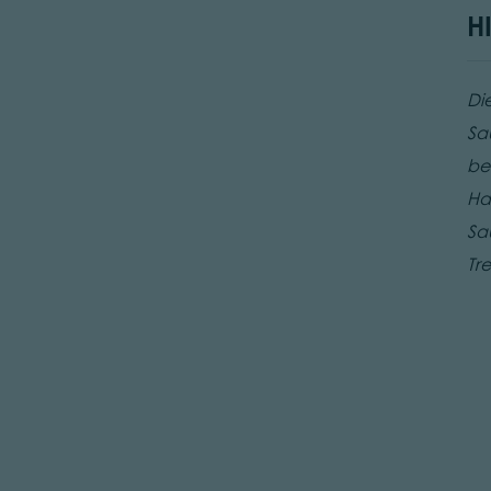
H
Di
Sau
be
Ha
Sau
Tr