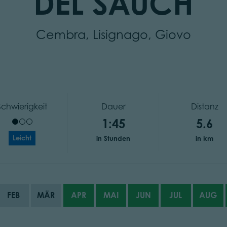
DEL SAUCH
Cembra, Lisignago, Giovo
Schwierigkeit
Dauer
Distanz
1:45
5.6
Leicht
in Stunden
in km
FEB
MÄR
APR
MAI
JUN
JUL
AUG