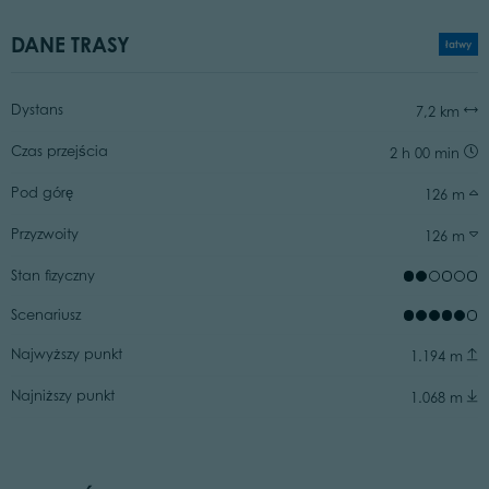
DANE TRASY
łatwy
Dystans
7,2 km
Czas przejścia
2 h 00 min
Pod górę
126 m
Przyzwoity
126 m
Stan fizyczny
Scenariusz
Najwyższy punkt
1.194 m
Najniższy punkt
1.068 m