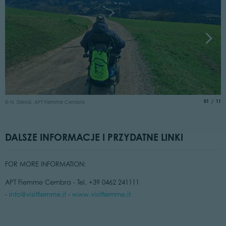
©
aria.slide
of
01
11
© N. Delvai, APT Fiemme Cembra
DALSZE INFORMACJE I PRZYDATNE LINKI
FOR MORE INFORMATION:
APT Fiemme Cembra - Tel. +39 0462 241111
-
info@visitfiemme.it
-
www.visitfiemme.it