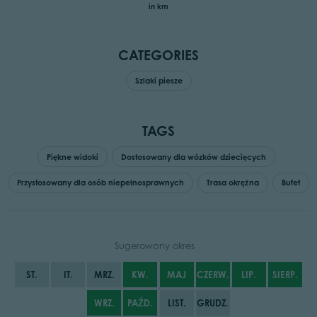
in km
CATEGORIES
Szlaki piesze
TAGS
Piękne widoki
Dostosowany dla wózków dziecięcych
Przystosowany dla osób niepełnosprawnych
Trasa okrężna
Bufet
Sugerowany okres
ST.
IT.
MRZ.
KW.
MAJ
CZERW.
LIP.
SIERP.
WRZ.
PAŹD.
LIST.
GRUDZ.