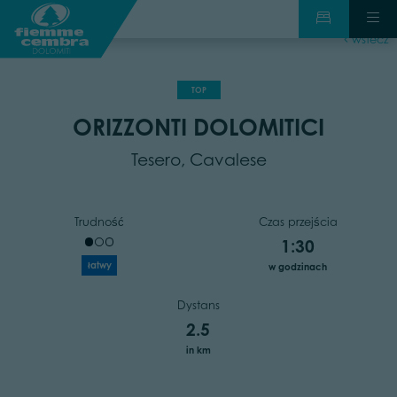
wstecz
TOP
ORIZZONTI DOLOMITICI
Tesero, Cavalese
Trudność
Czas przejścia
1:30
łatwy
w godzinach
Dystans
2.5
in km