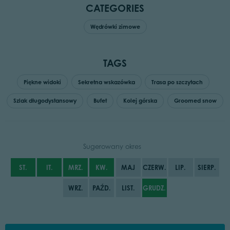
CATEGORIES
Wędrówki zimowe
TAGS
Piękne widoki
Sekretna wskazówka
Trasa po szczytach
Szlak długodystansowy
Bufet
Kolej górska
Groomed snow
Sugerowany okres
ST.
IT.
MRZ.
KW.
MAJ
CZERW.
LIP.
SIERP.
WRZ.
PAŹD.
LIST.
GRUDZ.