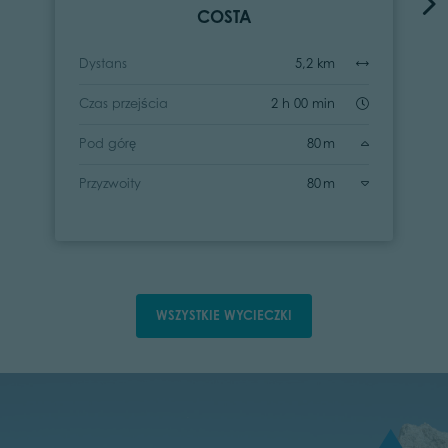
COSTA
Dystans
5,2 km
Czas przejścia
2 h 00 min
Pod górę
80 m
Przyzwoity
80 m
WSZYSTKIE WYCIECZKI