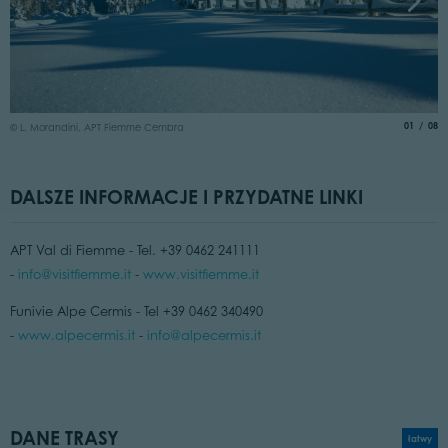
©
aria.slide
of
01
08
© L. Morandini, APT Fiemme Cembra
DALSZE INFORMACJE I PRZYDATNE LINKI
APT Val di Fiemme - Tel. +39 0462 241111
-
info@visitfiemme.it
-
www.visitfiemme.it
Funivie Alpe Cermis - Tel +39 0462 340490
-
www.alpecermis.it
-
info@alpecermis.it
DANE TRASY
łatwy