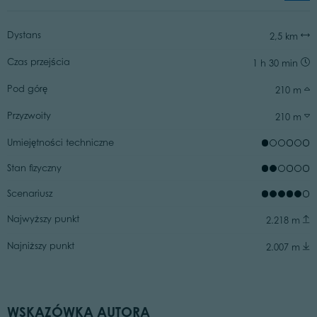
Dystans
2,5 km
Czas przejścia
1 h 30 min
Pod górę
210 m
Przyzwoity
210 m
Umiejętności techniczne
Stan fizyczny
Scenariusz
Najwyższy punkt
2.218 m
Najniższy punkt
2.007 m
WSKAZÓWKA AUTORA