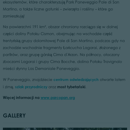
ekosystemów, które charakteryzują Park Paneveggio Pale di San
Martino, a także liczne gatunki – zwierzęta i rośliny – które go
zamieszkują!
Na powierzchni 191 km², obszar chroniony rozciąga się w dolnej
części doliny Potoku Cismon, obejmując na wschodzie część
trentyńską grupy dolomitowej Pale di San Martino, podczas gdy na
zachodzie wschodnie fragmenty Łańcucha Lagorai, złożonego z
porfirów, oraz grupę górską Cima d'Arzon. Na północy, otoczony
zboczami Lagorai i grupy Cima Bocche, dolina Potoku Travignolo
mieści słynny Las Demaniale Paneveggio.
centrum odwiedzających
W Paneveggio, znajdziecie
otwarte latem
szlak przyrodniczy
most tybetański
i zimą,
oraz
.
Więcej informacji na
www.parcopan.org
GALLERY