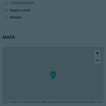
Call:
+39(0439)026289
Napisz e-mail
Website:
Website
MAPA
+
−
Leaflet
| ©
OpenStreetMap
, Tiles courtesy of
Humanitarian OpenStreetMap Team