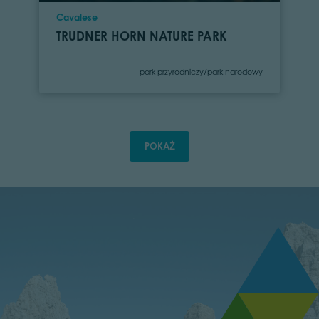
Location
Cavalese
TRUDNER HORN NATURE PARK
Category
park przyrodniczy/park narodowy
POKAŻ