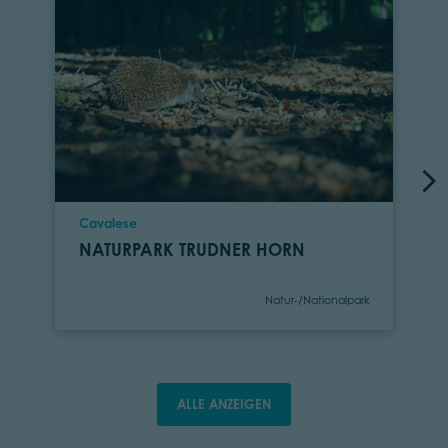
Ort
Cavalese
NATURPARK TRUDNER HORN
Kategorie
Natur-/Nationalpark
ALLE ANZEIGEN