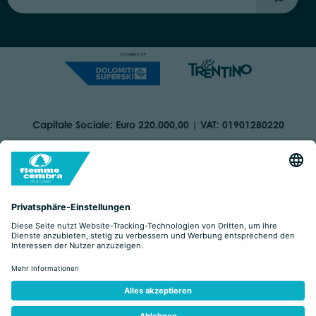
Capitale Sociale: Euro 220.000,00 | VAT: 01901280220
COOKIES
IMPRINT
PRIVACY
ORGANIZZAZIONE TRASPARENTE
BARRIEREFREIHEITSERKLÄRUNG
BY