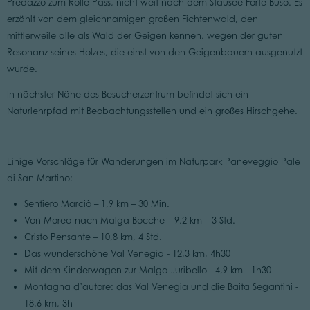
Predazzo zum Rolle Pass, nicht weit nach dem Stausee Forte Buso. Es
erzählt von dem gleichnamigen großen Fichtenwald, den
mittlerweile alle als Wald der Geigen kennen, wegen der guten
Resonanz seines Holzes, die einst von den Geigenbauern ausgenutzt
wurde.
In nächster Nähe des Besucherzentrum befindet sich ein
Naturlehrpfad mit Beobachtungsstellen und ein großes Hirschgehe.
Einige Vorschläge für Wanderungen im Naturpark Paneveggio Pale
di San Martino:
Sentiero Marciò – 1,9 km – 30 Min.
Von Morea nach Malga Bocche – 9,2 km – 3 Std.
Cristo Pensante – 10,8 km, 4 Std.
Das wunderschöne Val Venegia - 12,3 km, 4h30
Mit dem Kinderwagen zur Malga Juribello - 4,9 km - 1h30
Montagna d’autore: das Val Venegia und die Baita Segantini -
18,6 km, 3h