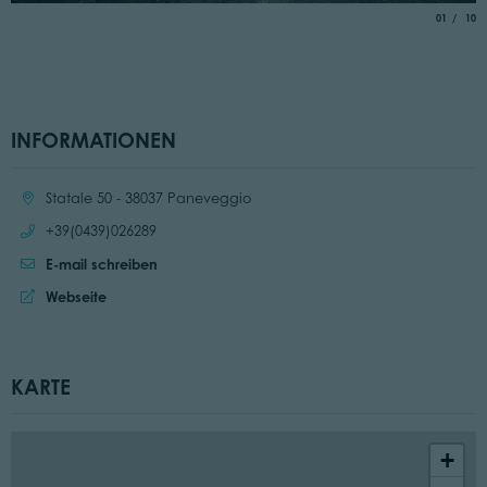
aria.slide_
von
01
10
INFORMATIONEN
Ort:
Statale 50 - 38037 Paneveggio
Anrufen:
+39(0439)026289
E-mail schreiben
Website:
Webseite
KARTE
+