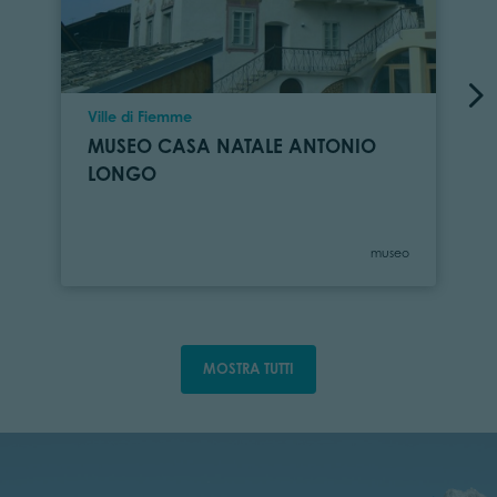
Località
Ville di Fiemme
MUSEO CASA NATALE ANTONIO
LONGO
Categoria
museo
MOSTRA TUTTI