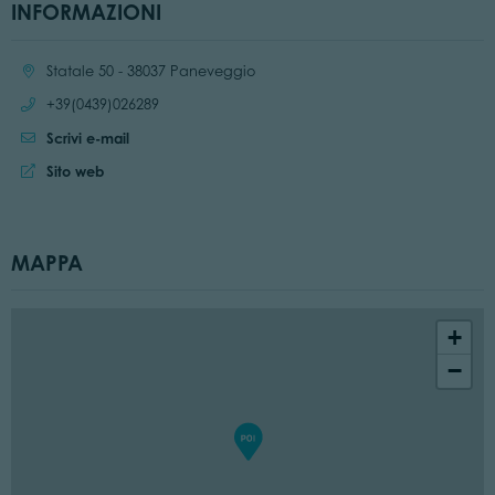
INFORMAZIONI
Località:
Statale 50 - 38037 Paneveggio
Chiama:
+39(0439)026289
Scrivi e-mail
Sito web:
Sito web
MAPPA
+
−