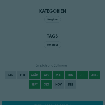
KATEGORIEN
Bergtour
TAGS
Rundtour
Empfohlene Zeitraum
JAN
FEB
MÄR
APR
MAI
JUN
JUL
AUG
SEPT
OKT
NOV
DEZ