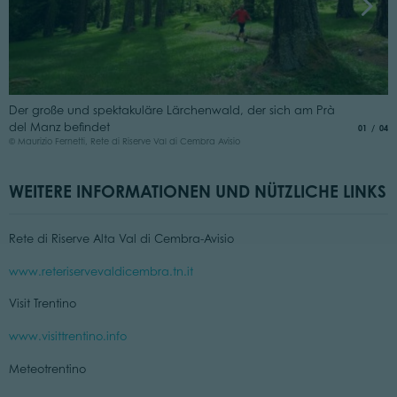
E
Der große und spektakuläre Lärchenwald, der sich am Prà
"
del Manz befindet
aria.slide
von
01
04
© 
© Maurizio Fernetti, Rete di Riserve Val di Cembra Avisio
WEITERE INFORMATIONEN UND NÜTZLICHE LINKS
Rete di Riserve Alta Val di Cembra-Avisio
www.reteriservevaldicembra.tn.it
Visit Trentino
www.visittrentino.info
Meteotrentino