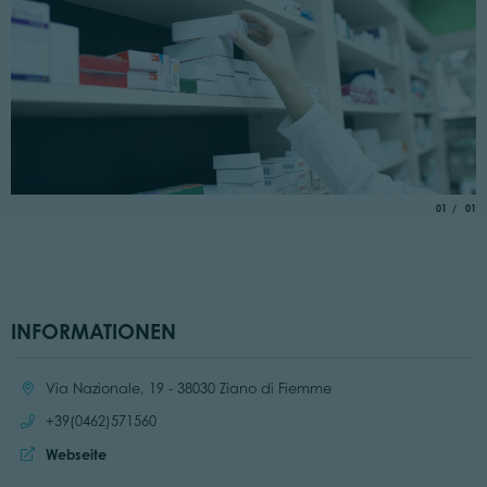
aria.slide_
von
01
01
INFORMATIONEN
Ort:
Via Nazionale, 19 - 38030 Ziano di Fiemme
Anrufen:
+39(0462)571560
Website:
Webseite