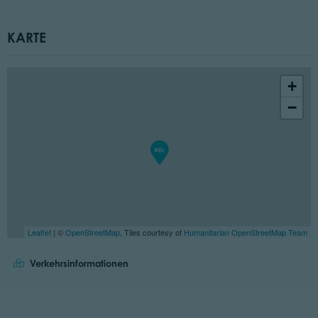
KARTE
+
−
Leaflet
| ©
OpenStreetMap
, Tiles courtesy of
Humanitarian OpenStreetMap Team
Verkehrsinformationen