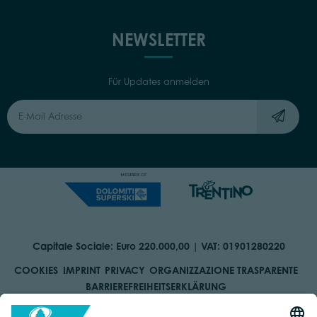
NEWSLETTER
Für Updates anmelden
Capitale Sociale: Euro 220.000,00 | VAT: 01901280220
COOKIES
IMPRINT
PRIVACY
ORGANIZZAZIONE TRASPARENTE
BARRIEREFREIHEITSERKLÄRUNG
BY