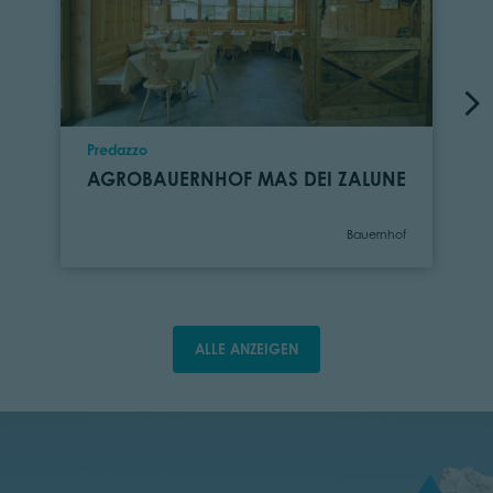
Ort
Predazzo
AGROBAUERNHOF MAS DEI ZALUNE
Kategorie
Bauernhof
ALLE ANZEIGEN