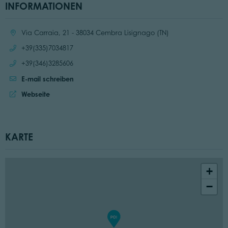
INFORMATIONEN
Ort:
Via Carraia, 21 - 38034 Cembra Lisignago (TN)
Anrufen:
+39(335)7034817
Anrufen:
+39(346)3285606
E-mail schreiben
Website:
Webseite
KARTE
+
−