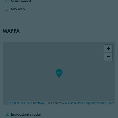
Scrivi e-mail
Sito web:
Sito web
MAPPA
+
−
Leaflet
| ©
OpenStreetMap
, Tiles courtesy of
Humanitarian OpenStreetMap Team
Indicazioni stradali