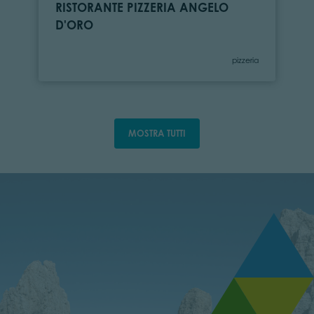
RISTORANTE PIZZERIA ANGELO
D'ORO
Categoria
pizzeria
MOSTRA TUTTI