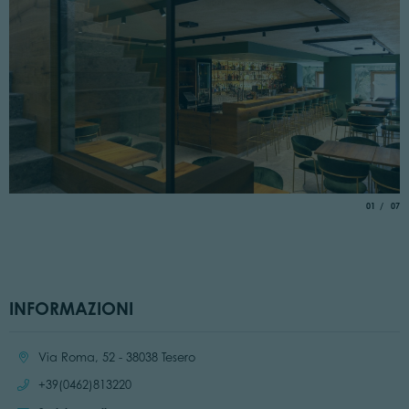
aria.slide_
di
01
07
INFORMAZIONI
Località:
Via Roma, 52 - 38038 Tesero
Chiama:
+39(0462)813220