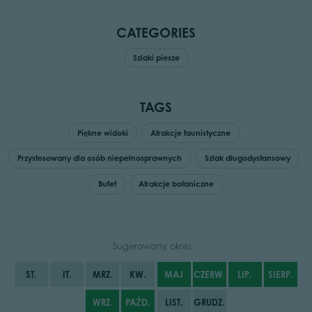
CATEGORIES
Szlaki piesze
TAGS
Piękne widoki
Atrakcje faunistyczne
Przystosowany dla osób niepełnosprawnych
Szlak długodystansowy
Bufet
Atrakcje botaniczne
Sugerowany okres
ST.
IT.
MRZ.
KW.
MAJ
CZERW.
LIP.
SIERP.
WRZ.
PAŹD.
LIST.
GRUDZ.