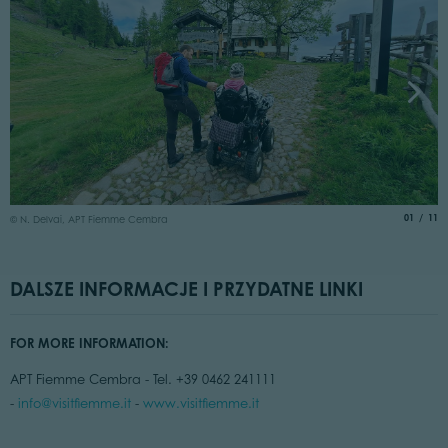
©
aria.slide
of
01
11
© N. Delvai, APT Fiemme Cembra
DALSZE INFORMACJE I PRZYDATNE LINKI
FOR MORE INFORMATION:
APT Fiemme Cembra - Tel. +39 0462 241111
-
info@visitfiemme.it
-
www.visitfiemme.it