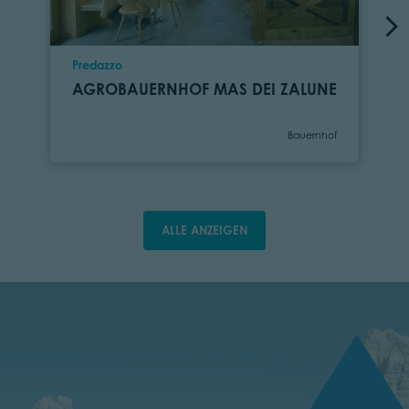
Ort
Predazzo
AGROBAUERNHOF MAS DEI ZALUNE
Kategorie
Bauernhof
ALLE ANZEIGEN