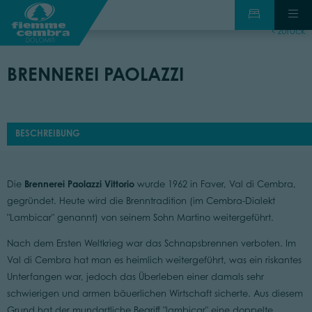
zurück
BRENNEREI PAOLAZZI
BESCHREIBUNG
Brennerei Paolazzi Vittorio
Die
wurde 1962 in Faver, Val di Cembra,
gegründet. Heute wird die Brenntradition (im Cembra-Dialekt
"Lambicar" genannt) von seinem Sohn Martino weitergeführt.
Nach dem Ersten Weltkrieg war das Schnapsbrennen verboten. Im
Val di Cembra hat man es heimlich weitergeführt, was ein riskantes
Unterfangen war, jedoch das Überleben einer damals sehr
schwierigen und armen bäuerlichen Wirtschaft sicherte. Aus diesem
Grund hat der mundartliche Begriff "lambicar" eine doppelte