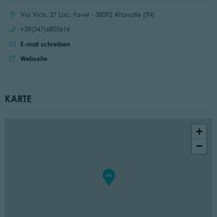
Ort:
Via Vich, 27 Loc. Faver - 38092 Altavalle (TN)
Anrufen:
+39(347)6805616
E-mail schreiben
Website:
Webseite
KARTE
+
−