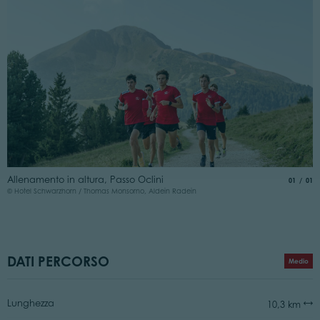
Allenamento in altura, Passo Oclini
aria.slide
di
01
01
© Hotel Schwarzhorn / Thomas Monsorno, Aldein Radein
DATI PERCORSO
Medio
Lunghezza
10,3 km