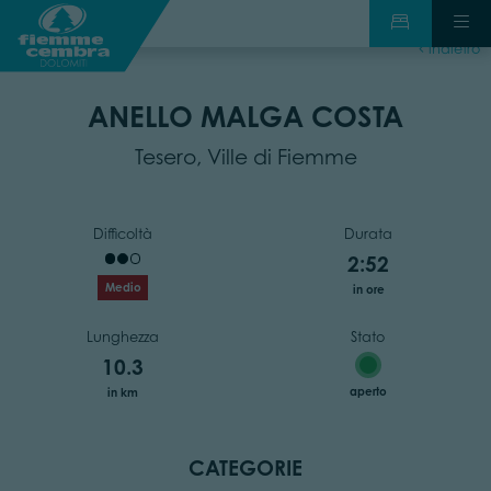
indietro
ANELLO MALGA COSTA
Tesero, Ville di Fiemme
Difficoltà
Durata
2:52
Medio
in ore
Lunghezza
Stato
10.3
aperto
in km
CATEGORIE