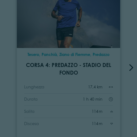
Tesero, Panchià, Ziano di Fiemme, Predazzo
CORSA 4: PREDAZZO - STADIO DEL
FONDO
Lunghezza
17,4 km
Durata
1 h 40 min
Salita
114 m
Discesa
114 m