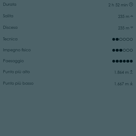
Durata
2 h 52 min
Salita
235 m
Discesa
235 m
Tecnica
Impegno fisico
Paesaggio
Punto più alto
1.864 m
Punto più basso
1.667 m