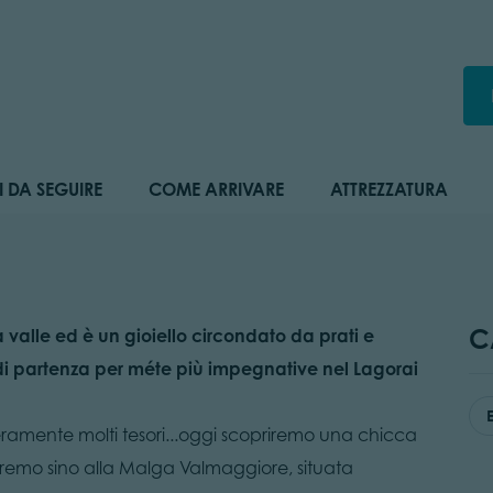
I DA SEGUIRE
COME ARRIVARE
ATTREZZATURA
C
alle ed è un gioiello circondato da prati e
 di partenza per méte più impegnative nel Lagorai
eramente molti tesori...oggi scopriremo una chicca
dremo sino alla Malga Valmaggiore, situata