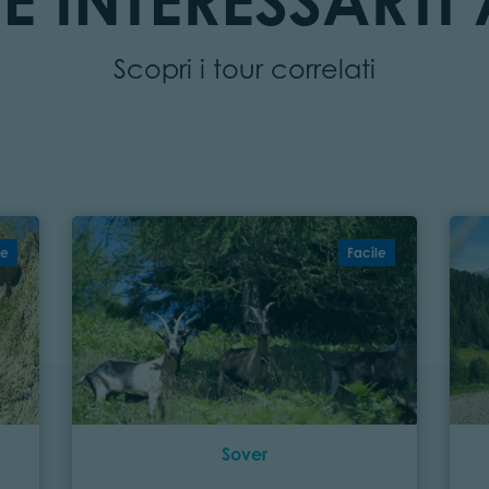
E INTERESSARTI 
Scopri i tour correlati
le
Facile
Sover