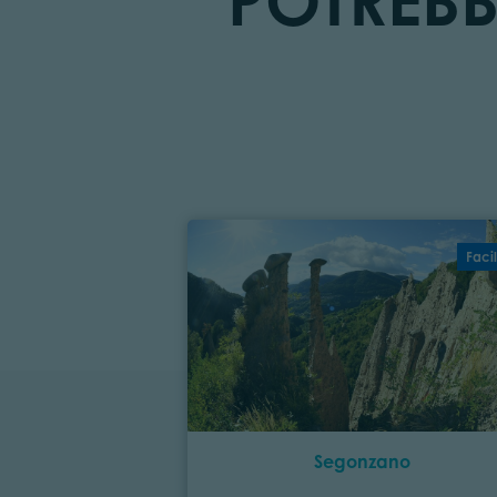
POTREBB
Faci
Segonzano