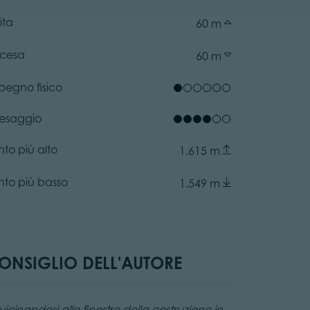
ita
60 m
scesa
60 m
pegno fisico
esaggio
nto più alto
1.615 m
ator.prefix
nto più basso
1.549 m
ONSIGLIO DELL'AUTORE
icinandosi alle finestre della costruzione in