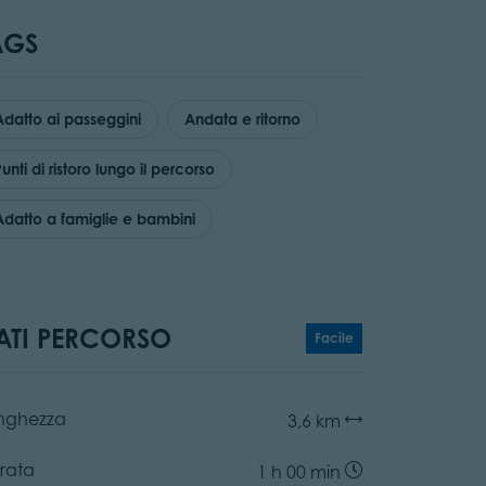
AGS
Adatto ai passeggini
Andata e ritorno
unti di ristoro lungo il percorso
Adatto a famiglie e bambini
ATI PERCORSO
Facile
nghezza
3,6 km
rata
1 h 00 min