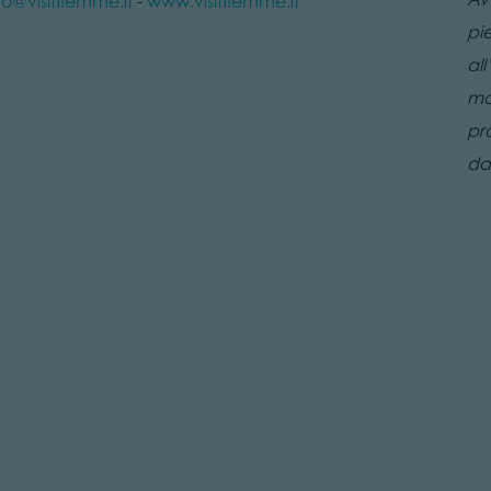
fo@visitfiemme.it
-
www.visitfiemme.it
pi
all
mo
pr
da