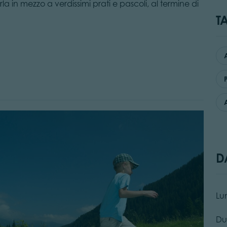
in mezzo a verdissimi prati e pascoli, al termine di
T
P
D
Lu
Du