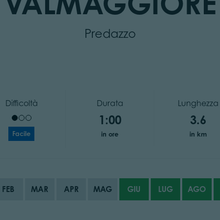
VALMAGGIORE
Predazzo
Difficoltà
Durata
Lunghezza
1:00
3.6
Facile
in ore
in km
FEB
MAR
APR
MAG
GIU
LUG
AGO