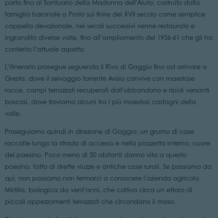
porta fino al Santuario della Madonna dell'Aiuto: costruito dalla
famiglia baronale a Prato sul finire del XVII secolo come semplice
cappella devozionale, nei secoli successivi venne restaurato e
ingrandito diverse volte, fino all’ampliamento del 1956-61 che gli ha
conferito l’attuale aspetto.
L'itinerario prosegue seguendo il Rivo di Gaggio fino ad arrivare a
Gresta, dove il selvaggio torrente Avisio convive con maestose
rocce, campi terrazzati recuperati dall'abbandono e ripidi versanti
boscosi, dove troviamo alcuni tra i più maestosi castagni della
valle.
Proseguiamo quindi in direzione di Gaggio: un grumo di case
raccolte lungo la strada di accesso e nella piazzetta interna, cuore
del paesino. Poco meno di 50 abitanti danno vita a questo
paesino, fatto di strette viuzze e antiche case rurali. Se passiamo da
qui, non possiamo non fermarci a conoscere l'azienda agricola
Mirtilla, biologica da vent’anni, che coltiva circa un ettaro di
piccoli appezzamenti terrazzati che circondano il maso.