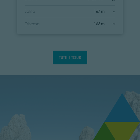
Salita
167 m
Discesa
166 m
TUTTI I TOUR