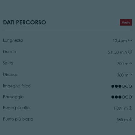
DATI PERCORSO
Medio
Lunghezza
13,4 km
Durata
5 h 30 min
Salita
700 m
Discesa
700 m
Impegno fisico
Paesaggio
Punto più alto
1.091 m
Punto più basso
565 m