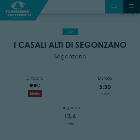
indietro
TOP
I CASALI ALTI DI SEGONZANO
Segonzano
Difficoltà
Durata
5:30
Medio
in ore
Lunghezza
13.4
in km