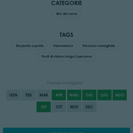
CATEGORIE
Bici da corsa
TAGS
Da punto a punto
Panoramico
Percorso consigliato
Punti di ristoro lungo il percorso
Periodo consigliato
GEN
FEB
MAR
APR
MAG
GIU
LUG
AGO
SET
OTT
NOV
DEC