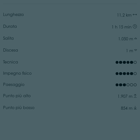
Lunghezza
11,2 km
Durata
1 h 15 min
Salita
1.050 m
Discesa
1 m
Tecnica
Impegno fisico
Paesaggio
Punto più alto
1.907 m
Punto più basso
854 m