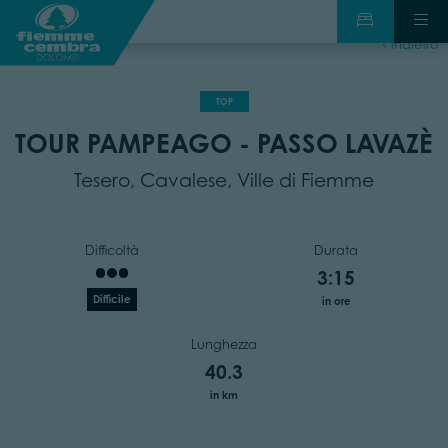
indietro
TOP
TOUR PAMPEAGO - PASSO LAVAZÈ
Tesero, Cavalese, Ville di Fiemme
Difficoltà
Durata
3:15
Difficile
in ore
Lunghezza
40.3
in km