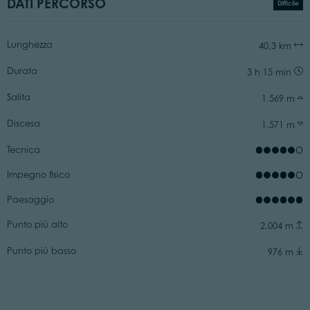
DATI PERCORSO
Difficile
Lunghezza
40,3 km
Durata
3 h 15 min
Salita
1.569 m
Discesa
1.571 m
Tecnica
Impegno fisico
Paesaggio
Punto più alto
2.004 m
Punto più basso
976 m