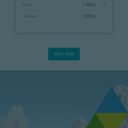
Salita
1.300 m
Discesa
1.330 m
TUTTI I TOUR