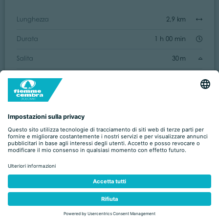
Lunghezza
2,9 km
Durata
1 h 00 min
Salita
30 m
Discesa
35 m
Facile