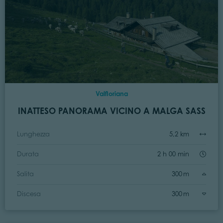
Valfloriana
INATTESO PANORAMA VICINO A MALGA SASS
Lunghezza
5,2 km
Durata
2 h 00 min
Salita
300 m
Discesa
300 m