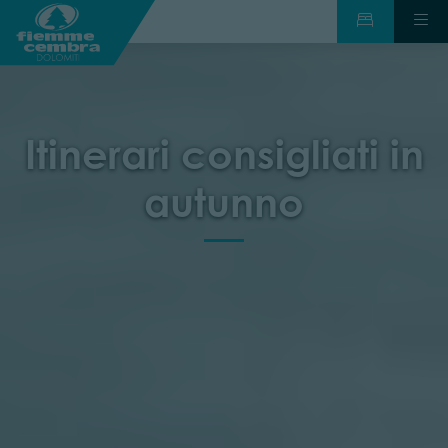
Itinerari consigliati in
autunno