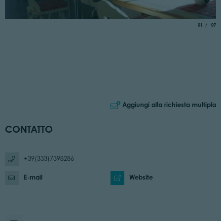
aria.slide_
di
01
07
Aggiungi alla richiesta multipla
CONTATTO
+39(333)7398286
E-mail
Website