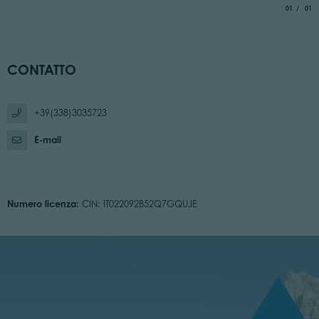
aria.slide_
di
01
01
CONTATTO
+39(338)3035723
E-mail
Numero licenza:
CIN: IT022092B52Q7GQUJE