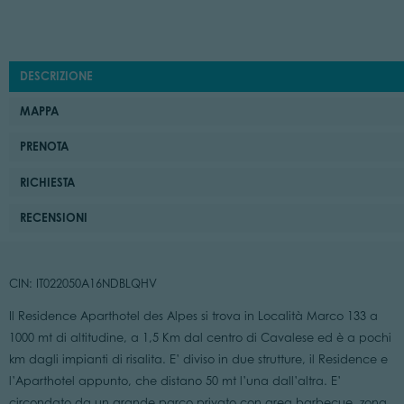
DESCRIZIONE
MAPPA
PRENOTA
RICHIESTA
RECENSIONI
CIN: IT022050A16NDBLQHV
Il Residence Aparthotel des Alpes si trova in Località Marco 133 a
1000 mt di altitudine, a 1,5 Km dal centro di Cavalese ed è a pochi
km dagli impianti di risalita. E’ diviso in due strutture, il Residence e
l’Aparthotel appunto, che distano 50 mt l’una dall’altra. E’
circondato da un grande parco privato con area barbecue, zona