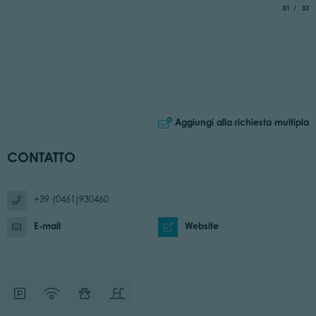
aria.slide_
di
01
33
Aggiungi alla richiesta multipla
CONTATTO
+39 (0461)930460
E-mail
Website