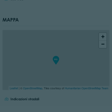
MAPPA
+
−
Leaflet
| ©
OpenStreetMap
, Tiles courtesy of
Humanitarian OpenStreetMap Team
Indicazioni stradali