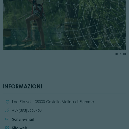
aria.slide_
di
01
01
INFORMAZIONI
Località:
Loc.Piazzol - 38030 Castello-Molina di Fiemme
Chiama:
+39(393)3668760
Scrivi e-mail
Sito web:
Sito web