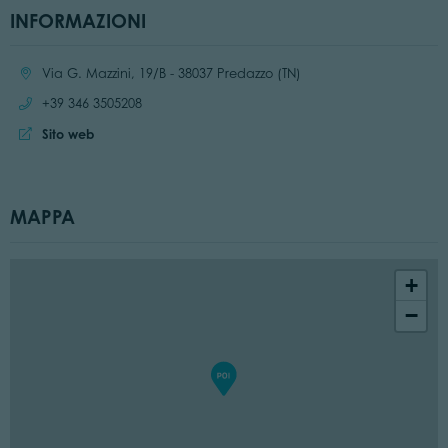
INFORMAZIONI
Località:
Via G. Mazzini, 19/B - 38037 Predazzo (TN)
Chiama:
+39 346 3505208
Sito web:
Sito web
MAPPA
+
−