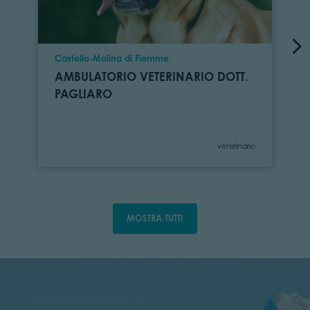
Località
Castello-Molina di Fiemme
AMBULATORIO VETERINARIO DOTT.
PAGLIARO
Categoria
veterinario
MOSTRA TUTTI