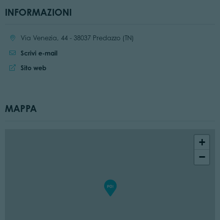
INFORMAZIONI
Località:
Via Venezia, 44 - 38037 Predazzo (TN)
Scrivi e-mail
Sito web:
Sito web
MAPPA
+
−