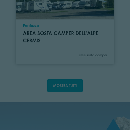
Località
Predazzo
AREA SOSTA CAMPER DELL’ALPE
CERMIS
Categoria
aree sosta camper
MOSTRA TUTTI