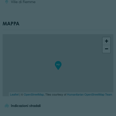
Località:
Ville di Fiemme
MAPPA
+
−
Leaflet
| ©
OpenStreetMap
, Tiles courtesy of
Humanitarian OpenStreetMap Team
Indicazioni stradali