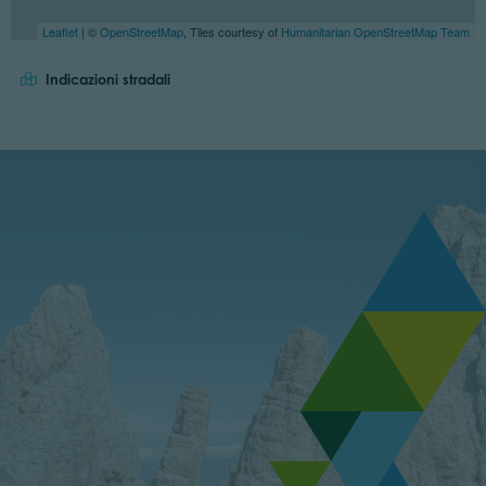
Leaflet
| ©
OpenStreetMap
, Tiles courtesy of
Humanitarian OpenStreetMap Team
Indicazioni stradali