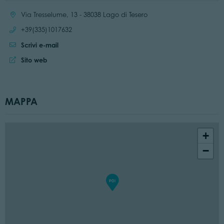
Località:
Via Tresselume, 13 - 38038 Lago di Tesero
Chiama:
+39(335)1017632
Scrivi e-mail
Sito web:
Sito web
MAPPA
+
−