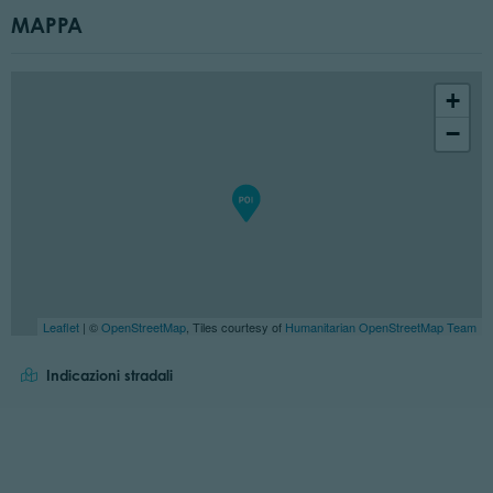
MAPPA
+
−
Leaflet
| ©
OpenStreetMap
, Tiles courtesy of
Humanitarian OpenStreetMap Team
Indicazioni stradali