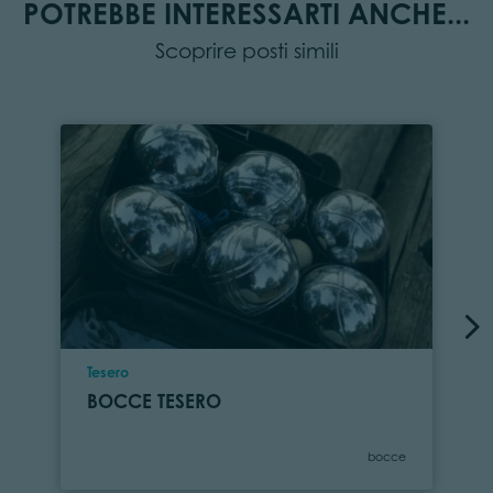
POTREBBE INTERESSARTI ANCHE...
Scoprire posti simili
Località
Tesero
BOCCE TESERO
Categoria
bocce