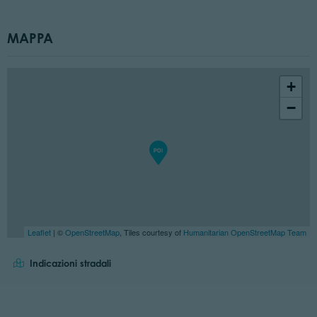
MAPPA
+
−
Leaflet
| ©
OpenStreetMap
, Tiles courtesy of
Humanitarian OpenStreetMap Team
Indicazioni stradali