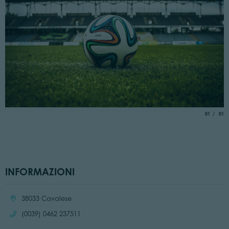
aria.slide_
di
01
01
INFORMAZIONI
Località:
38033 Cavalese
Chiama:
(0039) 0462 237511