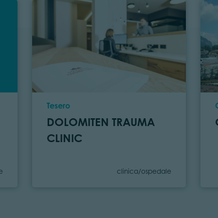
Località
Tesero
DOLOMITEN TRAUMA
CLINIC
Categoria
e
clinica/ospedale