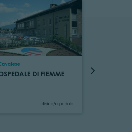
Località
Località
Cavalese
Predazzo
OSPEDALE DI FIEMME
POLIAMBU
PREDAZZ
Categoria
clinica/ospedale