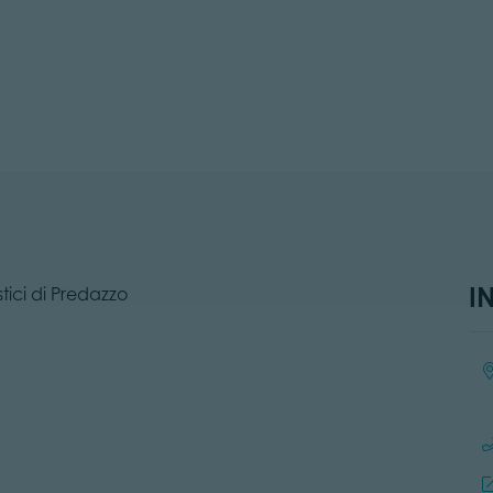
I
ici di Predazzo
Loc