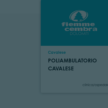
Località
Cavalese
POLIAMBULATORIO
CAVALESE
Categoria
clinica/ospedal