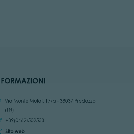
NFORMAZIONI
alità:
Via Monte Mulat, 17/a - 38037 Predazzo
(TN)
Chiama:
+39(0462)502533
Sito web:
Sito web