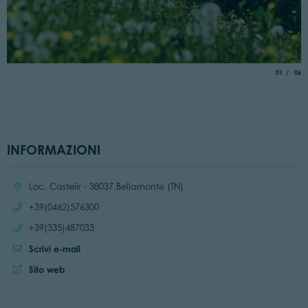
aria.slide_
di
01
06
INFORMAZIONI
Località:
Loc. Castelir - 38037 Bellamonte (TN)
Chiama:
+39(0462)576300
Chiama:
+39(335)487033
Scrivi e-mail
Sito web:
Sito web