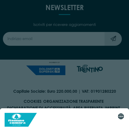
NEWSLETTER
Iscriviti per ricevere aggiornamenti
Capitale Sociale: Euro 220.000,00 | VAT: 01901280220
COOKIES
ORGANIZZAZIONE TRASPARENTE
DICHIARAZIONE DI ACCESSIBILITÀ
AREA RISERVATA
IMPRINT
PRIVACY
BY