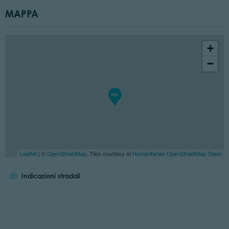
MAPPA
+
−
Leaflet
| ©
OpenStreetMap
, Tiles courtesy of
Humanitarian OpenStreetMap Team
Indicazioni stradali