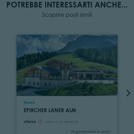
POTREBBE INTERESSARTI ANCHE...
Scoprire posti simili
Località
Tesero
EPIRCHER LANER ALM
chiuso
(Apre il 07.08. alle 09:00)
Categoria
rifugio/ristorante in quota