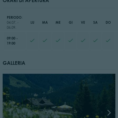
ORARI DI APERTURA
PERIODO
:
LU
MA
ME
GI
VE
SA
DO
04.07. -
06.09.
09:00 -
19:00
GALLERIA