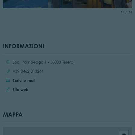
aria.slide_
di
01
01
INFORMAZIONI
Località:
Loc. Pampeago 1 - 38038 Tesero
Chiama:
+39(0462)813244
Scrivi e-mail
Sito web:
Sito web
MAPPA
+