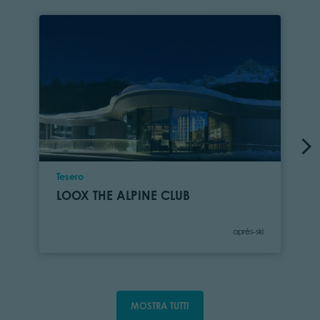
Località
Tesero
LOOX THE ALPINE CLUB
Categoria
après-ski
MOSTRA TUTTI