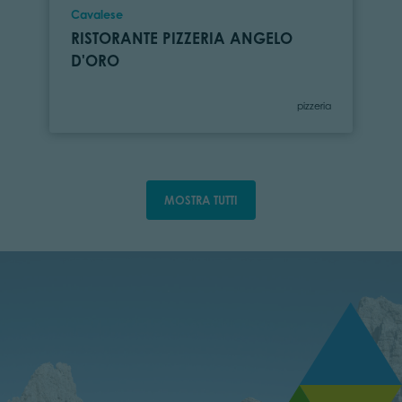
Località
Cavalese
RISTORANTE PIZZERIA ANGELO
D'ORO
Categoria
pizzeria
MOSTRA TUTTI