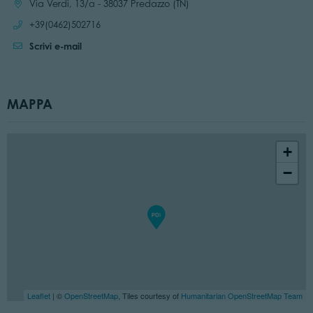
Località:
Via Verdi, 13/a - 38037 Predazzo (TN)
Chiama:
+39(0462)502716
Scrivi e-mail
MAPPA
+
−
Leaflet
| ©
OpenStreetMap
, Tiles courtesy of
Humanitarian OpenStreetMap Team