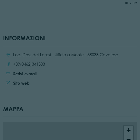
aria.slide_
di
01
02
INFORMAZIONI
Località:
Loc. Doss dei Laresi - Ufficio a Monte - 38033 Cavalese
Chiama:
+39(0462)341303
Scrivi e-mail
Sito web:
Sito web
MAPPA
+
−