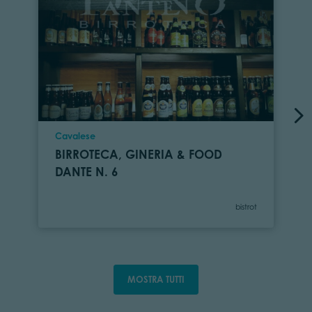
Località
Cavalese
BIRROTECA, GINERIA & FOOD
DANTE N. 6
Categoria
bistrot
MOSTRA TUTTI