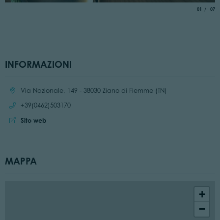
aria.slide_
di
01
07
INFORMAZIONI
Località:
Via Nazionale, 149 - 38030 Ziano di Fiemme (TN)
Chiama:
+39(0462)503170
Sito web:
Sito web
MAPPA
+
−