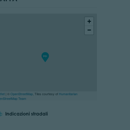
+
−
flet
| ©
OpenStreetMap
, Tiles courtesy of
Humanitarian
enStreetMap Team
Indicazioni stradali
tor.prefix