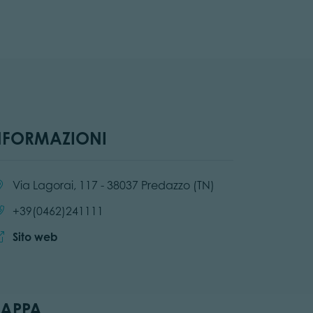
NFORMAZIONI
alità:
Via Lagorai, 117 - 38037 Predazzo (TN)
Chiama:
+39(0462)241111
Sito web:
Sito web
APPA