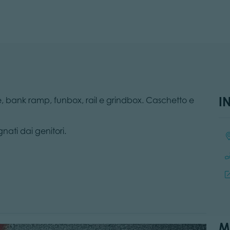
I
e, bank ramp, funbox, rail e grindbox. Caschetto e
ati dai genitori.
Loc
M