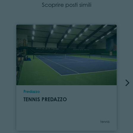
Scoprire posti simili
Località
Predazzo
TENNIS PREDAZZO
Categoria
tennis