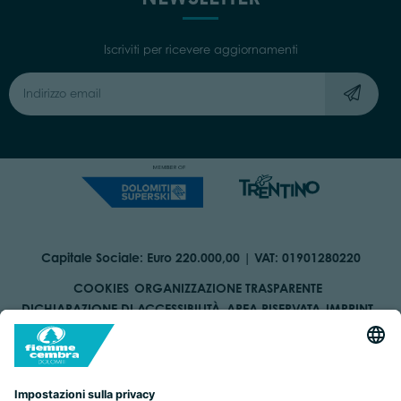
Iscriviti per ricevere aggiornamenti
Capitale Sociale: Euro 220.000,00 | VAT: 01901280220
COOKIES
ORGANIZZAZIONE TRASPARENTE
DICHIARAZIONE DI ACCESSIBILITÀ
AREA RISERVATA
IMPRINT
PRIVACY
BY