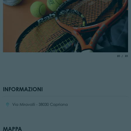
aria.slide_
di
01
01
INFORMAZIONI
Località:
Via Miravalli - 38030 Capriana
MAPPA