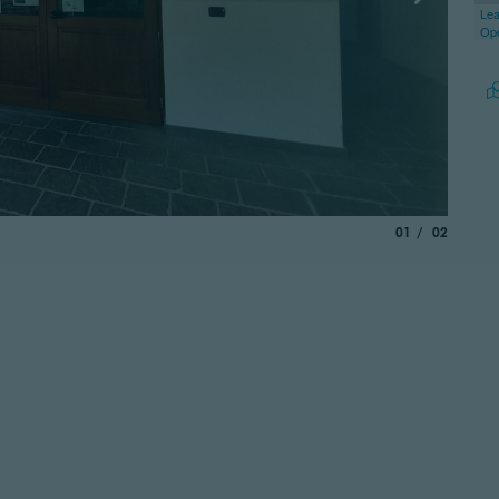
Lea
Op
aria.slide_indica
di
01
02