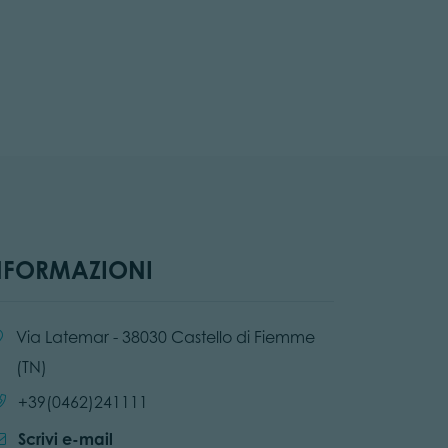
NFORMAZIONI
alità:
Via Latemar - 38030 Castello di Fiemme
(TN)
Chiama:
+39(0462)241111
Scrivi e-mail