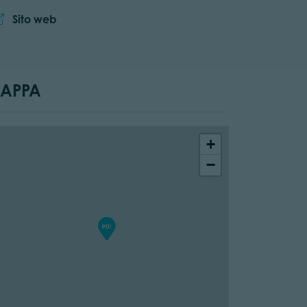
Sito web:
Sito web
APPA
+
−