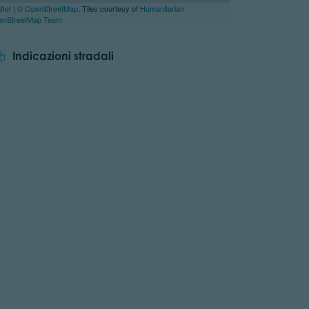
flet
| ©
OpenStreetMap
, Tiles courtesy of
Humanitarian
enStreetMap Team
Indicazioni stradali
tor.prefix