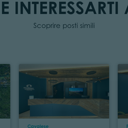
E INTERESSARTI 
Scoprire posti simili
Località
Cavalese