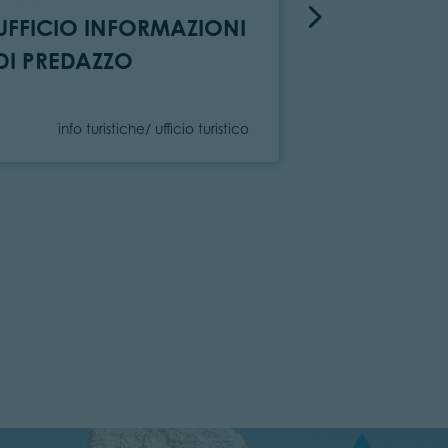
UFFICIO INFORMAZIONI
BOOKING
DI PREDAZZO
VALLE DI 
Categoria
Catego
info turistiche/ ufficio turistico
info tu