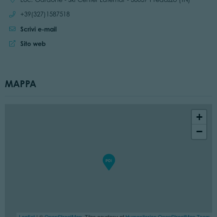
Chiama:
+39(327)1587518
Scrivi e-mail
Sito web:
Sito web
MAPPA
+
−
Leaflet
| ©
OpenStreetMap
, Tiles courtesy of
Humanitarian OpenStreetMap Team