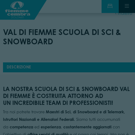
indietro
VAL DI FIEMME SCUOLA DI SCI &
SNOWBOARD
DESCRIZIONE
LA NOSTRA SCUOLA DI SCI & SNOWBOARD VAL
DI FIEMME È COSTRUITA ATTORNO AD
UN INCREDIBILE TEAM DI PROFESSIONISTI!
Maestri di Sci, di Snowboard e di Telemark,
Tra noi potrete trovare
Istruttori Nazionali e Allenatori Federali.
Siamo tutti accumunati
competenza
esperienza
costantemente aggiornati
da
ed
,
con
offrire servizi di qualità
l’obiettivo di
e al passo coi tempi. Ma non è